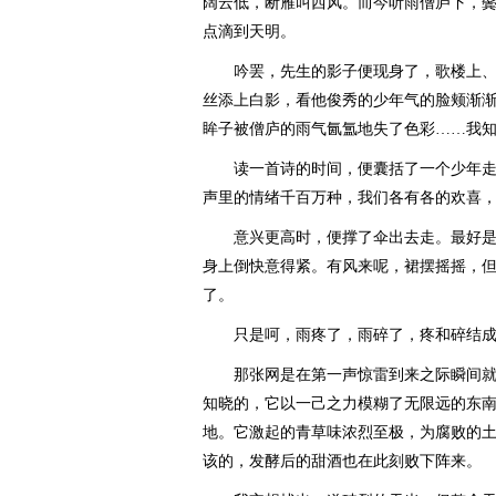
阔云低，断雁叫西风。而今听雨僧庐下，
点滴到天明。
吟罢，先生的影子便现身了，歌楼上、
丝添上白影，看他俊秀的少年气的脸颊渐
眸子被僧庐的雨气氤氲地失了色彩……我
读一首诗的时间，便囊括了一个少年走
声里的情绪千百万种，我们各有各的欢喜
意兴更高时，便撑了伞出去走。最好是
身上倒快意得紧。有风来呢，裙摆摇摇，
了。
只是呵，雨疼了，雨碎了，疼和碎结成
那张网是在第一声惊雷到来之际瞬间就
知晓的，它以一己之力模糊了无限远的东
地。它激起的青草味浓烈至极，为腐败的
该的，发酵后的甜酒也在此刻败下阵来。