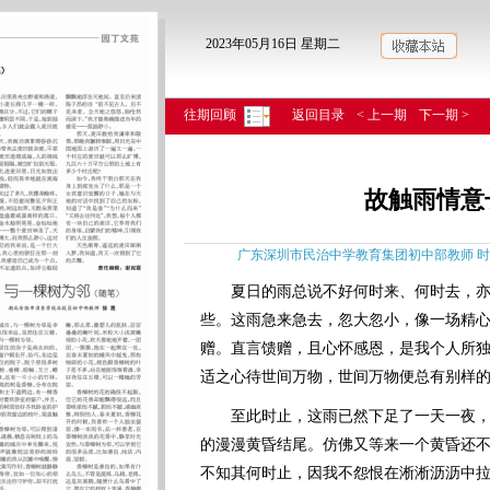
2023年05月16日 星期二
往期回顾
返回目录
< 上一期
下一期 >
故触雨情意
广东深圳市民治中学教育集团初中部教师 时知 《
夏日的雨总说不好何时来、何时去，亦
些。这雨急来急去，忽大忽小，像一场精
赠。直言馈赠，且心怀感恩，是我个人所
适之心待世间万物，世间万物便总有别样
至此时止，这雨已然下足了一天一夜，
的漫漫黄昏结尾。仿佛又等来一个黄昏还
不知其何时止，因我不怨恨在淅淅沥沥中