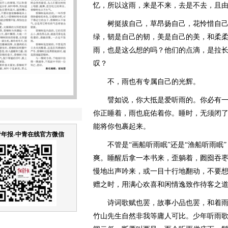
忆，所以这雨，来是不来，去是不去，且
树挺拔自己，草昂扬自己，花怜惜自己
绿，韧是自己的韧，美是自己的美，和柔
雨，也是这么想的吗？他们的点滴，是拉
叹？
不，雨也有专属自己的光辉。
譬如说，你大抵是爱听雨的。你必有一
你正睡着，雨也庇佑着你。睡时，无须闭
能将你包裹起来。
年报-中青在线官方微信
不管是“画船听雨眠”还是“渔船听雨眠”
爽。睡醒后拿一本书来，歪躺着，囫囵吞
慢地出声吟来，或一目十行地翻动，不要
赠之时，用满心欢喜和闲情逸致作待客之
诗词歌赋也罢，故事小品也罢，和着雨
竹山先生自然非我等庸人可比。少年听雨