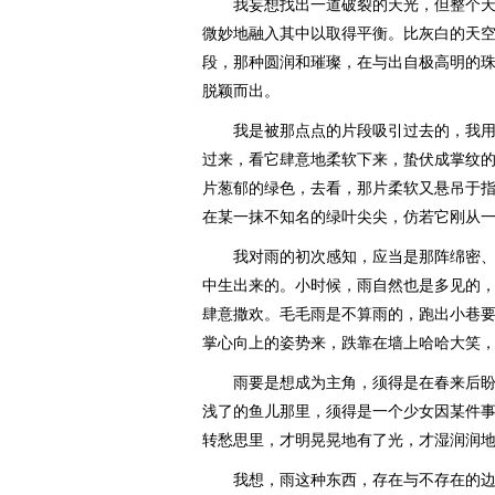
我妄想找出一道破裂的天光，但整个天
微妙地融入其中以取得平衡。比灰白的天
段，那种圆润和璀璨，在与出自极高明的
脱颖而出。
我是被那点点的片段吸引过去的，我用
过来，看它肆意地柔软下来，蛰伏成掌纹
片葱郁的绿色，去看，那片柔软又悬吊于
在某一抹不知名的绿叶尖尖，仿若它刚从
我对雨的初次感知，应当是那阵绵密、
中生出来的。小时候，雨自然也是多见的
肆意撒欢。毛毛雨是不算雨的，跑出小巷
掌心向上的姿势来，跌靠在墙上哈哈大笑
雨要是想成为主角，须得是在春来后盼
浅了的鱼儿那里，须得是一个少女因某件
转愁思里，才明晃晃地有了光，才湿润润
我想，雨这种东西，存在与不存在的边