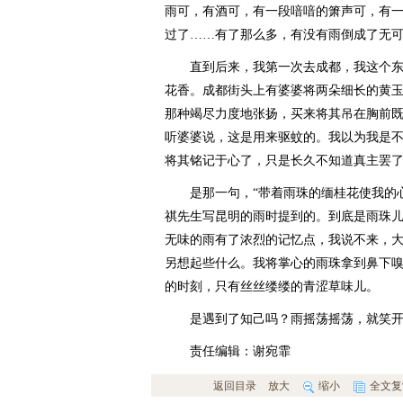
雨可，有酒可，有一段喑喑的箫声可，有
过了……有了那么多，有没有雨倒成了无
直到后来，我第一次去成都，我这个东
花香。成都街头上有婆婆将两朵细长的黄
那种竭尽力度地张扬，买来将其吊在胸前
听婆婆说，这是用来驱蚊的。我以为我是
将其铭记于心了，只是长久不知道真主罢
是那一句，“带着雨珠的缅桂花使我的心
祺先生写昆明的雨时提到的。到底是雨珠
无味的雨有了浓烈的记忆点，我说不来，
另想起些什么。我将掌心的雨珠拿到鼻下
的时刻，只有丝丝缕缕的青涩草味儿。
是遇到了知己吗？雨摇荡摇荡，就笑开
责任编辑：谢宛霏
返回目录
放大
缩小
全文复