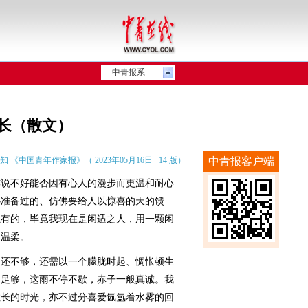
中青报系
长（散文）
中国青年作家报》（ 2023年05月16日 14 版）
中青报客户端
说不好能否因有心人的漫步而更温和耐心
心准备过的、仿佛要给人以惊喜的天的馈
独有的，毕竟我现在是闲适之人，用一颗闲
的温柔。
还不够，还需以一个朦胧时起、惆怅顿生
不足够，这雨不停不歇，赤子一般真诚。我
拉长的时光，亦不过分喜爱氤氲着水雾的回