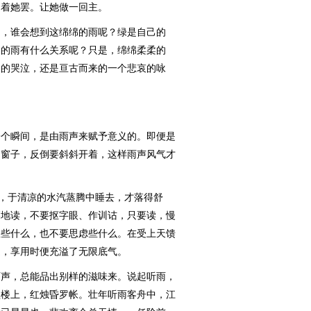
由着她罢。让她做一回主。
，谁会想到这绵绵的雨呢？绿是自己的
柔的雨有什么关系呢？只是，绵绵柔柔的
长的哭泣，还是亘古而来的一个悲哀的咏
个瞬间，是由雨声来赋予意义的。即便是
了窗子，反倒要斜斜开着，这样雨声风气才
，于清凉的水汽蒸腾中睡去，才落得舒
枣地读，不要抠字眼、作训诂，只要读，慢
想些什么，也不要思虑些什么。在受上天馈
道，享用时便充溢了无限底气。
声，总能品出别样的滋味来。说起听雨，
歌楼上，红烛昏罗帐。壮年听雨客舟中，江