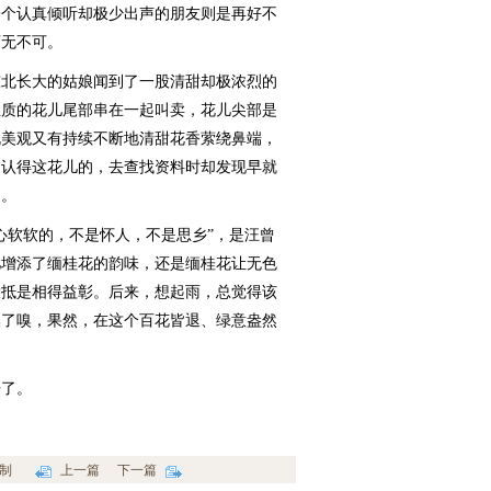
一个认真倾听却极少出声的朋友则是再好不
可无不可。
北长大的姑娘闻到了一股清甜却极浓烈的
玉质的花儿尾部串在一起叫卖，花儿尖部是
既美观又有持续不断地清甜花香萦绕鼻端，
不认得这花儿的，去查找资料时却发现早就
了。
软软的，不是怀人，不是思乡”，是汪曾
儿增添了缅桂花的韵味，还是缅桂花让无色
大抵是相得益彰。后来，想起雨，总觉得该
嗅了嗅，果然，在这个百花皆退、绿意盎然
了。
制
上一篇
下一篇