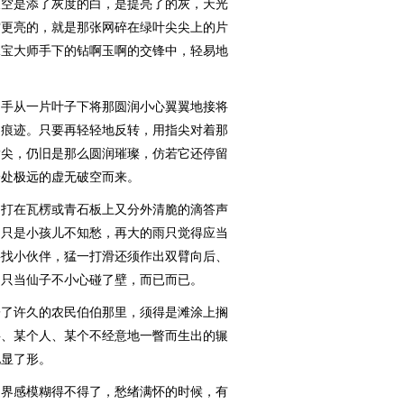
空是添了灰度的白，是提亮了的灰，天光
空更亮的，就是那张网碎在绿叶尖尖上的片
珠宝大师手下的钻啊玉啊的交锋中，轻易地
手从一片叶子下将那圆润小心翼翼地接将
的痕迹。只要再轻轻地反转，用指尖对着那
指尖，仍旧是那么圆润璀璨，仿若它还停留
一处极远的虚无破空而来。
打在瓦楞或青石板上又分外清脆的滴答声
，只是小孩儿不知愁，再大的雨只觉得应当
要找小伙伴，猛一打滑还须作出双臂向后、
，只当仙子不小心碰了壁，而已而已。
了许久的农民伯伯那里，须得是滩涂上搁
事、某个人、某个不经意地一瞥而生出的辗
地显了形。
界感模糊得不得了，愁绪满怀的时候，有