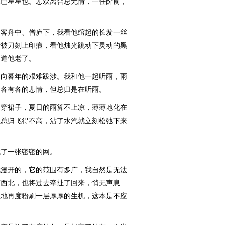
鬓已星星也。悲欢离合总无情，一任阶前，
客舟中、僧庐下，我看他绾起的长发一丝
渐被刀刻上印痕，看他烛光跳动下灵动的黑
知道他老了。
向暮年的艰难跋涉。我和他一起听雨，雨
，各有各的悲情，但总归是在听雨。
穿裙子，夏日的雨算不上凉，薄薄地化在
但总归飞得不高，沾了水汽就立刻松弛下来
了一张密密的网。
漫开的，它的范围有多广，我自然是无法
南西北，也将过去牵扯了回来，悄无声息
土地再度粉刷一层厚厚的生机，这本是不应