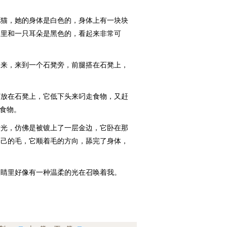
猫，她的身体是白色的，身体上有一块块
那里和一只耳朵是黑色的，看起来非常可
来，来到一个石凳旁，前腿搭在石凳上，
放在石凳上，它低下头来叼走食物，又赶
的食物。
光，仿佛是被镀上了一层金边，它卧在那
自己的毛，它顺着毛的方向，舔完了身体，
睛里好像有一种温柔的光在召唤着我。