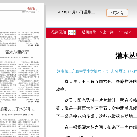
2023年05月16日 星期二
往期回顾
返回目录
< 上一期
下一期 >
灌木丛
河南第二实验中学小学部六（2）班 郭思诺（12岁） 
春天里，不只有五颜六色、多彩烂漫的
动物。
这天，阳光透过一片片树叶，照在长椅
蓝，像是一颗巨大的蓝宝石，空中飘着几
了一朵朵桃花的花瓣，这些花瓣落在草地
在一棵棵灌木丛之间，传来了一声声细