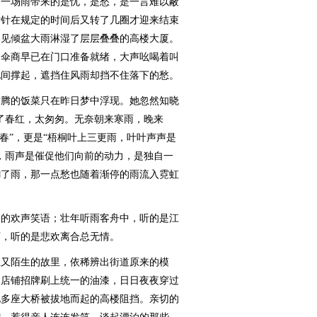
，一场雨带来的是忧，是愁，是一言难以蔽
时针在规定的时间后又转了几圈才迎来结束
却见倾盆大雨淋湿了层层叠叠的高楼大厦。
的伞商早已在门口准备就绪，大声吆喝着叫
地间撑起，遮挡住风雨却挡不住落下的愁。
腾的饭菜只在昨日梦中浮现。她忽然知晓
了春红，太匆匆。无奈朝来寒雨，晚来
春”，更是“梧桐叶上三更雨，叶叶声声是
，雨声是催促他们向前的动力，是独自一
糊了雨，那一点愁也随着渐停的雨流入霓虹
的欢声笑语；壮年听雨客舟中，听的是江
下，听的是悲欢离合总无情。
又陌生的故里，依稀辨出街道原来的模
的店铺招牌刷上统一的油漆，日日夜夜穿过
见多座大桥被拔地而起的高楼阻挡。亲切的