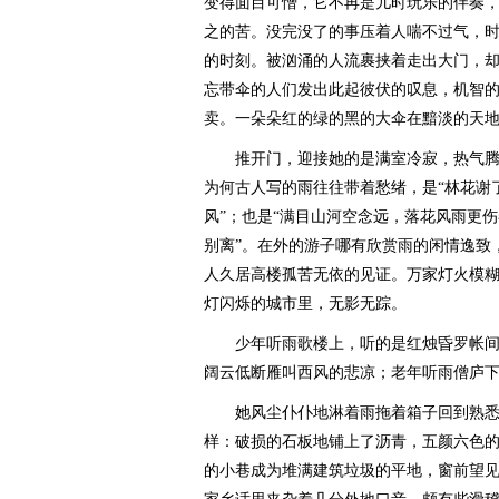
变得面目可憎，它不再是儿时玩乐的伴奏
之的苦。没完没了的事压着人喘不过气，
的时刻。被汹涌的人流裹挟着走出大门，
忘带伞的人们发出此起彼伏的叹息，机智
卖。一朵朵红的绿的黑的大伞在黯淡的天
推开门，迎接她的是满室冷寂，热气腾
为何古人写的雨往往带着愁绪，是“林花谢
风”；也是“满目山河空念远，落花风雨更伤
别离”。在外的游子哪有欣赏雨的闲情逸致
人久居高楼孤苦无依的见证。万家灯火模
灯闪烁的城市里，无影无踪。
少年听雨歌楼上，听的是红烛昏罗帐间
阔云低断雁叫西风的悲凉；老年听雨僧庐
她风尘仆仆地淋着雨拖着箱子回到熟悉
样：破损的石板地铺上了沥青，五颜六色
的小巷成为堆满建筑垃圾的平地，窗前望