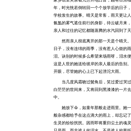
家乡话里夹杂着几分外地口音，颇有些滑
年，时光恍若倒转回一个个放学后的日子
学校发生的故事。晴天是常客，雨天更让
氤氲的雾气遮住前行的身影，待云破月来
亲人和过往的记忆都随蒸腾的水汽回到了
然而亲人彻底离开的那一天是个晴天。
日子，没有连绵的雨季，没有惹人心烦的
泪。诀别的时候多么希望来场雨呀，泪水
这是人世的她送给彼岸的亲人最后的告别
开眼，尽管她的心上已下起滂沱大雨。
当几度风霜吻过鬓角后，笑过爱过哭过
白茫茫的世间来，又将回到黑漆漆的一片
中。
她放下伞，如童年那般走进雨里。她一
般杂感都给予在这点滴大的雨上，却忘记
生灵的纷纷扰扰。因而即将重归尘土的魂
只是雨，而非谁人的泪水，不是谁人的寄