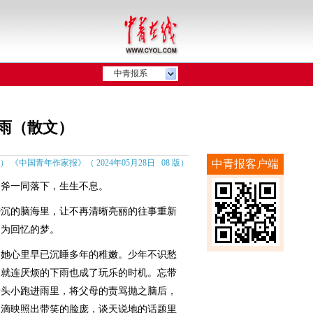
中青报系
雨（散文）
《中国青年作家报》（ 2024年05月28日 08 版）
中青报客户端
斧一同落下，生生不息。
沉的脑海里，让不再清晰亮丽的往事重新
名为回忆的梦。
她心里早已沉睡多年的稚嫩。少年不识愁
，就连厌烦的下雨也成了玩乐的时机。忘带
着头小跑进雨里，将父母的责骂抛之脑后，
水滴映照出带笑的脸庞，谈天说地的话题里