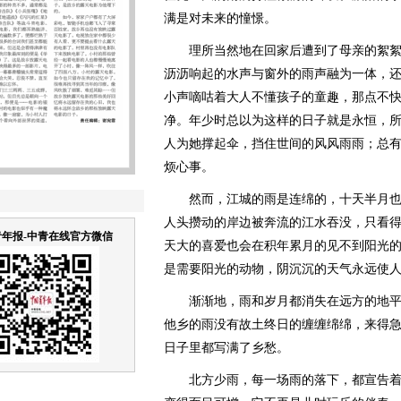
满是对未来的憧憬。
理所当然地在回家后遭到了母亲的絮絮
沥沥响起的水声与窗外的雨声融为一体，
小声嘀咕着大人不懂孩子的童趣，那点不
净。年少时总以为这样的日子就是永恒，
人为她撑起伞，挡住世间的风风雨雨；总
烦心事。
然而，江城的雨是连绵的，十天半月也
人头攒动的岸边被奔流的江水吞没，只看
年报-中青在线官方微信
天大的喜爱也会在积年累月的见不到阳光
是需要阳光的动物，阴沉沉的天气永远使
渐渐地，雨和岁月都消失在远方的地平
他乡的雨没有故土终日的缠缠绵绵，来得
日子里都写满了乡愁。
北方少雨，每一场雨的落下，都宣告着