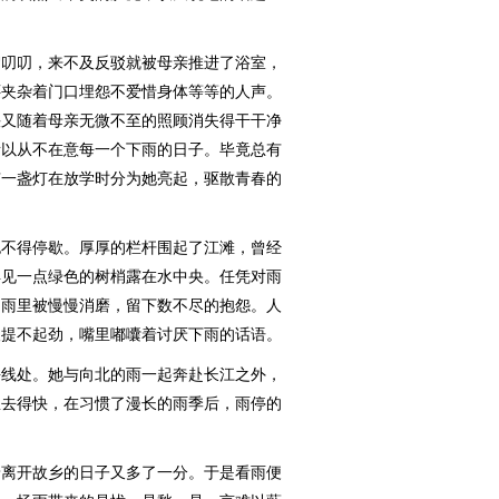
叨叨，来不及反驳就被母亲推进了浴室，
还夹杂着门口埋怨不爱惜身体等等的人声。
快又随着母亲无微不至的照顾消失得干干净
所以从不在意每一个下雨的日子。毕竟总有
有一盏灯在放学时分为她亮起，驱散青春的
不得停歇。厚厚的栏杆围起了江滩，曾经
得见一点绿色的树梢露在水中央。任凭对雨
的雨里被慢慢消磨，留下数不尽的抱怨。人
人提不起劲，嘴里嘟囔着讨厌下雨的话语。
线处。她与向北的雨一起奔赴长江之外，
急去得快，在习惯了漫长的雨季后，雨停的
离开故乡的日子又多了一分。于是看雨便