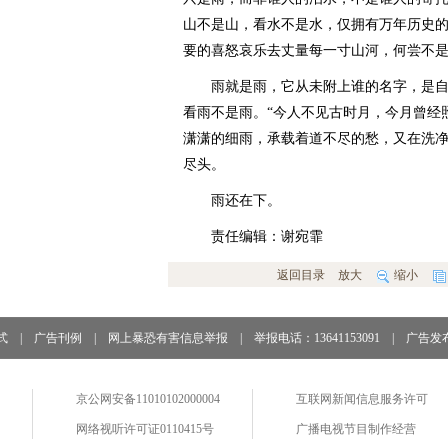
山不是山，看水不是水，仅拥有万年历史
要的喜怒哀乐去丈量每一寸山河，何尝不
雨就是雨，它从未附上谁的名字，是自
看雨不是雨。“今人不见古时月，今月曾经
潇潇的细雨，承载着道不尽的愁，又在洗
尽头。
雨还在下。
责任编辑：谢宛霏
返回目录
放大
缩小
式
|
广告刊例
|
网上暴恐有害信息举报
|
举报电话：13641153091
|
广告发
京公网安备11010102000004
互联网新闻信息服务许可
网络视听许可证0110415号
广播电视节目制作经营