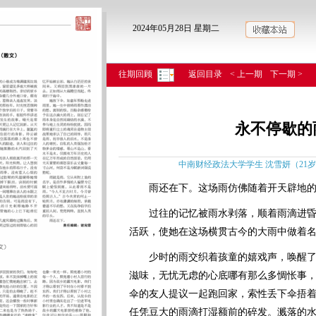
2024年05月28日 星期二
往期回顾
返回目录
< 上一期
下一期 >
永不停歇的
中南财经政法大学学生 沈雪妍（21岁） 
雨还在下。这场雨仿佛随着开天辟地的
过往的记忆被雨水剥落，顺着雨滴进昏
活跃，使她在这场横贯古今的大雨中做着
少时的雨交织着孩童的嬉戏声，唤醒了
滋味，无忧无虑的心底哪有那么多惆怅事
伞的友人提议一起跑回家，索性丢下伞捂
任凭豆大的雨滴打湿额前的碎发。溅落的