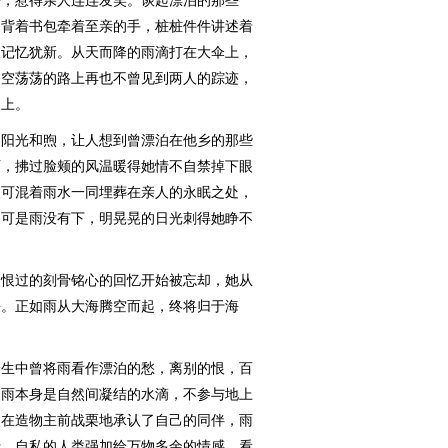
稽，惹得亲人连连发笑。谈起漂泊的那些
，背着书包牵着至亲的手，桩桩件件讲述着
人记忆犹新。从天而降的雨滴打在大伞上，
，空荡荡的路上再也不曾见到两人的踪迹，
天上。
阳光和煦，让人想到曾漂泊在他乡的那些
雨，拂过脸颊的风温暖得她情不自禁掉下眼
便可混着雨水一同埋葬在亲人的永眠之处，
。可是雨没有下，明晃晃的日光刺得她睁不
恨过的刻骨铭心的回忆开始被忘却，她从
去。正如雨从大海腾空而起，终将归于海
生中曾将雨看作漂泊的愁，离别的恨，百
了雨本身是自然间凝结的水滴，不参与地上
灵在造物主前战栗地承认了自己的同伴，雨
托。自私的人类强加给万物多余的情感，看