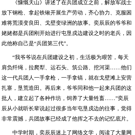
《慷慨天山》讲述了在兵团成立之前，解放军战士
放下钢枪、拿起铁锹开展生产劳动，齐心协力、克服困
难将荒漠变良田、戈壁变绿洲的故事。奕辰辰的爷爷和
姥姥都是兵团刚开始进行屯垦戍边建设之时的老兵，因
此他称自己是“兵团第三代”。
“我爷爷说在兵团建设之初，生活极为艰苦，每天
肩负纤绳，拉爬犁、运石头、筑公路、挖河渠……他们
这一代兵团人一手拿枪，一手拿镐，就在戈壁滩上安营
扎寨，垦荒造田。再后来，爷爷同和他一起来兵团的这
批人，建立起了各种作坊，饲养了大量牲畜……”奕辰
辰从小就听长辈说起过很多当年屯垦戍边的往事，觉得
非常震撼，兵团故事已经成了他挥之不去的记忆底片。
中学时期，奕辰辰迷上了网络文学，阅读了大量网