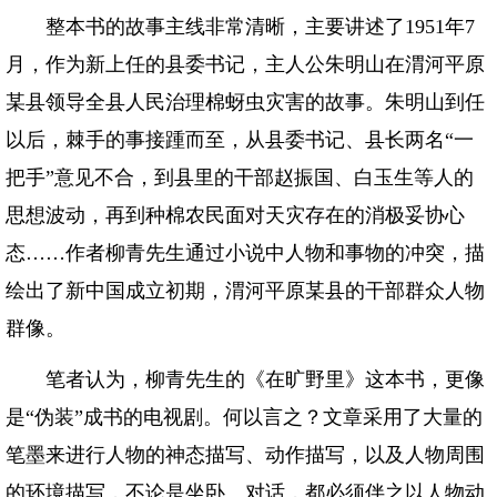
整本书的故事主线非常清晰，主要讲述了1951年7
月，作为新上任的县委书记，主人公朱明山在渭河平原
某县领导全县人民治理棉蚜虫灾害的故事。朱明山到任
以后，棘手的事接踵而至，从县委书记、县长两名“一
把手”意见不合，到县里的干部赵振国、白玉生等人的
思想波动，再到种棉农民面对天灾存在的消极妥协心
态……作者柳青先生通过小说中人物和事物的冲突，描
绘出了新中国成立初期，渭河平原某县的干部群众人物
群像。
笔者认为，柳青先生的《在旷野里》这本书，更像
是“伪装”成书的电视剧。何以言之？文章采用了大量的
笔墨来进行人物的神态描写、动作描写，以及人物周围
的环境描写，不论是坐卧、对话，都必须伴之以人物动