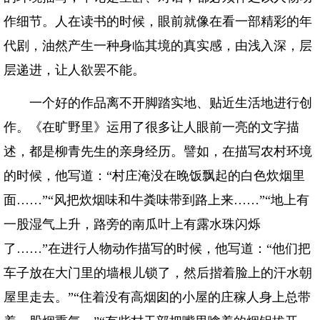
作细节。人在读书的时候，眼前就像在看一部精彩的年
代剧，油然产生一种身临其境的真实感，由浅入深，层
层递进，让人欲罢不能。
一个好的作品离不开脚踏实地、贴近生活地进行创
作。《在旷野里》运用了很多让人眼前一亮的文字描
述，都是柳青先生的亲身经历。譬如，在描写农村环境
的时候，他写道：“村庄淹没在晚饭飘起的白色炊烟里
面……”“风把炊烟味和牛粪味带到路上来……”“地上有
一股湿气上升，路旁的南瓜叶上有露水珠闪烁
了……”在进行人物动作描写的时候，他写道：“他们把
车子放在大门里的墙根儿锁了，然后揩着脸上的汗水朝
屋里走去。”“住着没有高烟囱的小屋的庄稼人身上总带