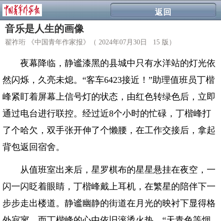
返回
音乐是人生的画像
翟祚珩 《中国青年作家报》（ 2024年07月30日 15 版）
夜幕降临，静谧漆黑的县城中只有水洋站的灯光依
然闪烁，久亮未熄。“客车6423接近！”助理值班员丁楷
峰紧盯着屏幕上信号灯的状态，由红色转绿色后，立即
通过电台进行联控。经过近8个小时的忙碌，丁楷峰打
了个哈欠，双手张开伸了个懒腰，在工作交接后，拿起
背包返回宿舍。
从值班室出来后，星罗棋布的星星悬挂在夜空，一
闪一闪眨着眼睛，丁楷峰戴上耳机，在繁星的陪伴下一
步步走出楼道。静谧幽静的街道在月光的映衬下显得格
外寂寥，而丁楷峰的心中依旧滚烫火热，“天青色等烟