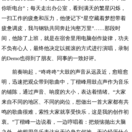
你听电台”；每天走出办公室，看到满天的繁星闪烁，
一扫工作的疲惫和压力，他便记下“星空藏着梦想带着
疲惫调皮，我与钢轨共同奔赴沟壑万里”……那段时
间，他除了上班，就是在宿舍里用电脑创作旋律，功夫
不负有心人，最终他决定以摇滚的方式进行演唱，录制
的Demo也得到了朋友、同事的一致好评。
前奏响起，“咚咚咚”大鼓的声音从远及近，愈暗愈
明，迅速把观众带到歌曲中，丁楷峰用鼓点声作为音乐
的铺陈，通过声音、响度的大小，表达着情绪。“大家
来自不同的地区、不同的岗位，想做出一首大家都有共
鸣的歌曲很难，索性大家就享受快乐，这是我的创作初
衷。”丁楷峰一边说着，一边哼唱着：把烦恼抛出大脑