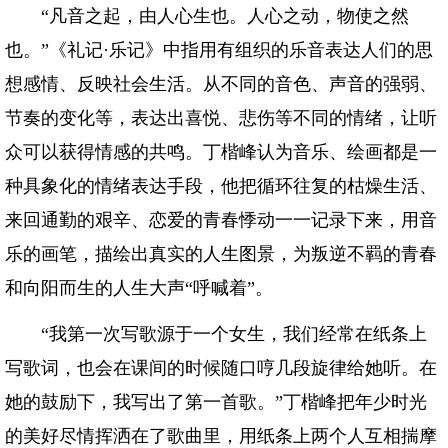
“凡音之起，由人心生也。人心之动，物使之然
也。”《礼记·乐记》中指用有组织的乐音表达人们的思
想感情、反映社会生活。从不同的音色、声音的强弱、
节奏的变化等，表达出喜悦、悲伤等不同的情绪，让听
众可以获得情感的共鸣。丁楷峰认为音乐、绘画都是一
种具象化的情绪表达手段，他把循环往复的枯燥生活、
来回通勤的艰辛、恋爱的青春悸动一一记录下来，用音
乐的画笔，描绘出真实的人生图景，为叛逆不羁的青春
和向阳而生的人生大声“呼喊着”。
“我第一次写歌源于一个女生，我们经常在纸条上
写歌词，也会在课间的时候随口哼几段旋律给她听。在
她的鼓励下，我写出了第一首歌。”丁楷峰把年少时光
的美好尽情挥洒在了歌曲里，用纸条上两个人互相揣摩