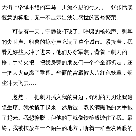
大街上络绎不绝的车马，川流不息的行人，一张张恬淡
惬意的笑脸，无一不显示出泱泱盛世的富裕繁荣。
可是有一天，宁静被打破了。呼啸的枪炮声、刺耳
的尖叫声、粗鲁的掠夺声充满了整个城市。紧接着，我
看见好些人冲了进来，他们身穿军装，背着上刺刀的
枪，手持火把，把我身旁的朋友们一个个全都抓走，还
一把大火点燃了垂幕。华丽的宫殿被大片红色笼罩，烟
尘冲天飞去……
忽然，一把刺刀插入我的身边，锋利的刀刃让我隐
隐生疼。我被撬了起来，然后被一双长满黑毛的大手抱
了起来。我想挣脱，但他的手就像铁箍般缠住了我。最
终，我被摆放在一个陌生的地方，听着一群金发碧眼的