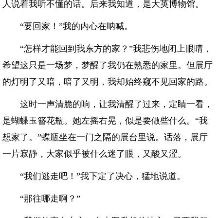
人说着我听不懂的话。后来我知道，是大英博物馆。
“要回家！”我的内心在呐喊。
“怎样才能回到我东方的家？”我悲伤地闭上眼睛，
希望这只是一场梦，梦醒了我仍在熟悉的家里。但展厅
的灯明了又暗，暗了又明，我却始终窥不见回家的路。
这时一声清脆的响，让我清醒了过来，定睛一看，
是蝴蝶玉簪花瓶。她左摇右晃，似是要做些什么。“我
想家了。”蝶瓶坐在一门之隔的展台里说。话落，展厅
一片寂静，大家似乎被什么迷了眼，又酸又涩。
“我们逃走吧！”我下定了决心，猛地说道。
“那往哪走啊？”