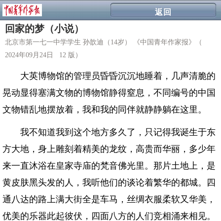
返回
回家的梦（小说）
北京市第一七一中学学生 孙歆迪（14岁） 《中国青年作家报》（
2024年09月24日 12 版）
大英博物馆的管理员昏昏沉沉地睡着，几声清脆的
晃动显得塞满文物的博物馆静得窒息，不同编号的中国
文物错乱地摆放着，我和我的同伴就静静躺在这里。
我不知道我到这个地方多久了，只记得我诞生于东
方大地，身上雕刻着精美的龙纹，高贵而华丽，多少年
来一直沐浴在皇家寺庙的梵音佛光里。那片土地上，是
黄皮肤黑头发的人，我听他们的谈论着繁华的都城。四
通八达的路上满大街全是车马，丝绸衣服柔软又华美，
优美的乐器此起彼伏，四面八方的人们竞相涌来相见。