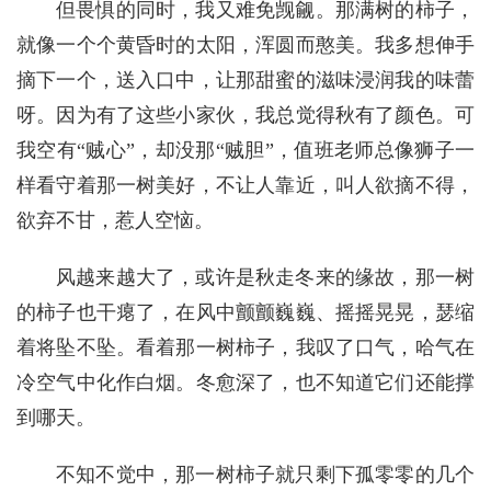
但畏惧的同时，我又难免觊觎。那满树的柿子，
就像一个个黄昏时的太阳，浑圆而憨美。我多想伸手
摘下一个，送入口中，让那甜蜜的滋味浸润我的味蕾
呀。因为有了这些小家伙，我总觉得秋有了颜色。可
我空有“贼心”，却没那“贼胆”，值班老师总像狮子一
样看守着那一树美好，不让人靠近，叫人欲摘不得，
欲弃不甘，惹人空恼。
风越来越大了，或许是秋走冬来的缘故，那一树
的柿子也干瘪了，在风中颤颤巍巍、摇摇晃晃，瑟缩
着将坠不坠。看着那一树柿子，我叹了口气，哈气在
冷空气中化作白烟。冬愈深了，也不知道它们还能撑
到哪天。
不知不觉中，那一树柿子就只剩下孤零零的几个