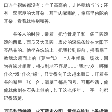
口连个褶皱都没有；个子高高的，走路稳稳当当；还
有一双宽厚的大耳朵，耳垂肉嘟嘟的，像庙里佛陀的
耳朵，看着就特别和善。
爷爷来的时候，带着一把竹骨扇子和一袋子圆滚
滚的西瓜，西瓜又大又圆，表皮的深绿条纹在太阳下
亮晶晶的。他坐在炕沿上，把我拉到跟前，摇着扇子
教我念扇面上的《莫生气》：“人生就像一场戏，因
为有缘才相聚，相扶到老不容易……”我才7岁，哪懂
什么“戏”什么“缘”，只觉得句子念起来顺口，盯着爷
爷的嘴唇一张一合，满脑子都是问号。可那些话，偏
偏就像刻在石头上似的，过了这么多年，一字一句都
记得清楚。
西瓜甜透蝉鸣，火车载走夕阳，童年在铁轨上晃成诗