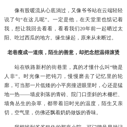
像有股暖流从心底淌过，又像爷爷站在云端轻轻
说了句“在这儿呢”。一定是他，在天堂里也惦记着
我，想让我回去看看，看看我们20年前一起晒过太
阳、吃过西瓜的地方。缘生缘起，原来从未断过。
老巷瘦成一道痕，陌生的善意，却把念想温得滚烫
站在铁路新村的街巷里，真的才懂什么叫“物是
人非”。时光像一把钝刀，慢慢磨去了记忆里的轮
廓，可当那一片低矮的小平房撞进眼里时，心还是猛
地一热——墙皮剥落的青砖、院门口歪斜的木栅栏、
墙角丛生的杂草，都带着旧时光的温度，陌生又亲
切，空气里，仿佛还飘着奶奶做饭的香味。