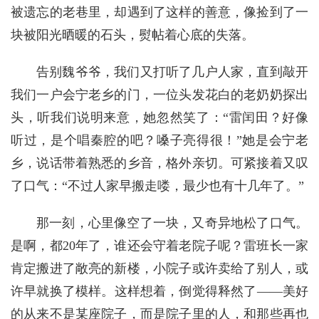
被遗忘的老巷里，却遇到了这样的善意，像捡到了一
块被阳光晒暖的石头，熨帖着心底的失落。
告别魏爷爷，我们又打听了几户人家，直到敲开
我们一户会宁老乡的门，一位头发花白的老奶奶探出
头，听我们说明来意，她忽然笑了：“雷闰田？好像
听过，是个唱秦腔的吧？嗓子亮得很！”她是会宁老
乡，说话带着熟悉的乡音，格外亲切。可紧接着又叹
了口气：“不过人家早搬走喽，最少也有十几年了。”
那一刻，心里像空了一块，又奇异地松了口气。
是啊，都20年了，谁还会守着老院子呢？雷班长一家
肯定搬进了敞亮的新楼，小院子或许卖给了别人，或
许早就换了模样。这样想着，倒觉得释然了——美好
的从来不是某座院子，而是院子里的人，和那些再也