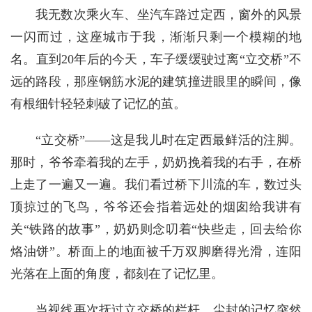
我无数次乘火车、坐汽车路过定西，窗外的风景
一闪而过，这座城市于我，渐渐只剩一个模糊的地
名。直到20年后的今天，车子缓缓驶过离“立交桥”不
远的路段，那座钢筋水泥的建筑撞进眼里的瞬间，像
有根细针轻轻刺破了记忆的茧。
“立交桥”——这是我儿时在定西最鲜活的注脚。
那时，爷爷牵着我的左手，奶奶挽着我的右手，在桥
上走了一遍又一遍。我们看过桥下川流的车，数过头
顶掠过的飞鸟，爷爷还会指着远处的烟囱给我讲有
关“铁路的故事”，奶奶则念叨着“快些走，回去给你
烙油饼”。桥面上的地面被千万双脚磨得光滑，连阳
光落在上面的角度，都刻在了记忆里。
当视线再次抚过立交桥的栏杆，尘封的记忆突然