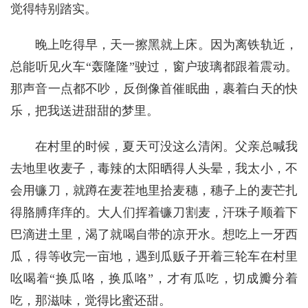
觉得特别踏实。
晚上吃得早，天一擦黑就上床。因为离铁轨近，
总能听见火车“轰隆隆”驶过，窗户玻璃都跟着震动。
那声音一点都不吵，反倒像首催眠曲，裹着白天的快
乐，把我送进甜甜的梦里。
在村里的时候，夏天可没这么清闲。父亲总喊我
去地里收麦子，毒辣的太阳晒得人头晕，我太小，不
会用镰刀，就蹲在麦茬地里拾麦穗，穗子上的麦芒扎
得胳膊痒痒的。大人们挥着镰刀割麦，汗珠子顺着下
巴滴进土里，渴了就喝自带的凉开水。想吃上一牙西
瓜，得等收完一亩地，遇到瓜贩子开着三轮车在村里
吆喝着“换瓜咯，换瓜咯”，才有瓜吃，切成瓣分着
吃，那滋味，觉得比蜜还甜。