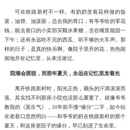
可在铁路新村不一样。有奶奶变着花样做的饭
菜，油饼、油泼面，总合我的胃口；有爷爷给的零花
钱，能去巷口的小卖部买颗水果糖，含在嘴里能甜一
下午；还有永远吃不完的西瓜、听不够的火车声。那
样的日子，是真的快乐啊。像院子里开的花，热热闹
闹地开在记忆里，从来没谢过。
院墙会斑驳，而那年夏天，永远在记忆里发着光
离开铁路新村时，阳光正热，额头的汗滴滚滚而
落。其实找不到那座小院也没那么重要了。就像爷爷
教我的《莫生气》，20年前不懂“缘分”二字，如今站
在老巷口忽然明白——和爷爷奶奶在铁路新村的那个
夏天，和这座老院子的缘分，早已刻进了生命里。