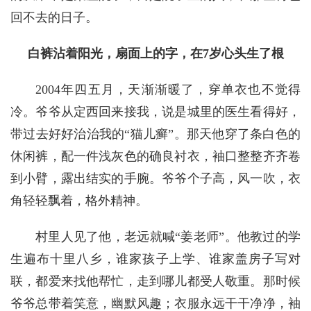
回不去的日子。
白裤沾着阳光，扇面上的字，在7岁心头生了根
2004年四五月，天渐渐暖了，穿单衣也不觉得
冷。爷爷从定西回来接我，说是城里的医生看得好，
带过去好好治治我的“猫儿癣”。那天他穿了条白色的
休闲裤，配一件浅灰色的确良衬衣，袖口整整齐齐卷
到小臂，露出结实的手腕。爷爷个子高，风一吹，衣
角轻轻飘着，格外精神。
村里人见了他，老远就喊“姜老师”。他教过的学
生遍布十里八乡，谁家孩子上学、谁家盖房子写对
联，都爱来找他帮忙，走到哪儿都受人敬重。那时候
爷爷总带着笑意，幽默风趣；衣服永远干干净净，袖