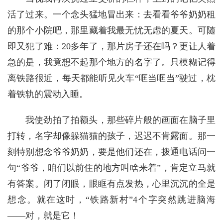
活了过来。一个念头猛地冒出来：去看看爷爷奶奶租
的那个小院吧，那里藏着我最无忧无虑的夏天。可随
即又犯了难：20多年了，那片房子还在吗？更让人着
急的是，我竟想不起那个地方的名字了。只模糊记得
离铁路很近，每天都能听见火车“哐当哐当”驶过，枕
着铁轨的震动入睡。
我使劲拍了拍额头，那些碎片般的画面在脑子里
打转，名字却像躲猫猫的孩子，迟迟不肯露面。那一
刻特别想念爷爷奶奶，要是他们还在，拨通电话问一
句“爷爷，咱们以前住的地方叫啥来着”，肯定立马就
有答案。闭了闭眼，眼眶有点发热，心里沉沉的全是
想念。就在这时，“铁路新村”4个字突然跳进脑海
——对，就是它！