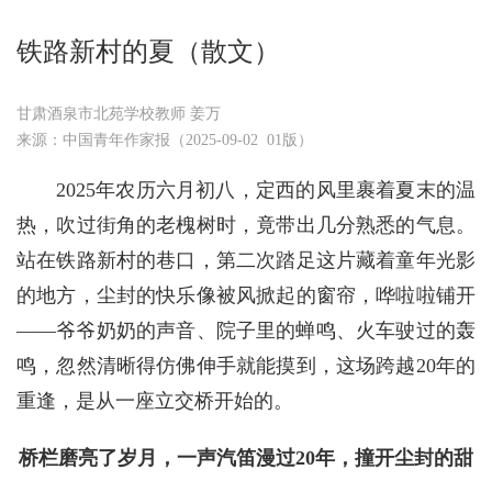
铁路新村的夏（散文）
甘肃酒泉市北苑学校教师 姜万
来源：中国青年作家报（2025-09-02 01版）
2025年农历六月初八，定西的风里裹着夏末的温
热，吹过街角的老槐树时，竟带出几分熟悉的气息。
站在铁路新村的巷口，第二次踏足这片藏着童年光影
的地方，尘封的快乐像被风掀起的窗帘，哗啦啦铺开
——爷爷奶奶的声音、院子里的蝉鸣、火车驶过的轰
鸣，忽然清晰得仿佛伸手就能摸到，这场跨越20年的
重逢，是从一座立交桥开始的。
桥栏磨亮了岁月，一声汽笛漫过20年，撞开尘封的甜