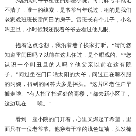
我想找到爷爷租住的那座小院。可门牌号早就记
不清了，唯一的线索，是爷爷当年说过，租的是我们
老家戏班班长雷闰田的房子。雷班长有个儿子，小名
叫丑旦，小时候我还跟着爷爷去看过他几眼。
抱着这点念想，我沿着巷子挨家打听。“请问您
知道雷闰田吗？以前在这儿住过，是个唱戏的。”“您
认识一个叫丑旦的人吗？他父亲以前在这有院
子。”问过坐在门口晒太阳的大爷，问过正在晾衣服
的阿姨，得到的回答大多是摇头。“这片区老住户早
搬走啦。”有人指了指远处的高楼，“都去新小区了，
这边现在……唉。”
看到一座小院的门开着，心里又燃起了希望，里
面只有一位老爷爷。他穿着干净的浅色短袖，头发梳