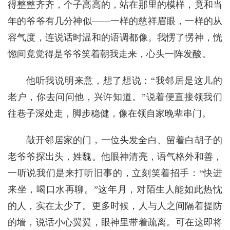
得整整齐齐，个子高高的，站在那里的模样，竟和当
年的爷爷有几分神似——一样的慈祥眉眼，一样的从
容气度，连说话时温和的语调都像。我愣了愣神，恍
惚间竟觉得是爷爷笑着朝我走来，心头一阵发酸。
他听我说明来意，想了想说：“我邻居是这儿的
老户，你去问问他，兴许知道。”说着便直接领我们
往巷子深处走，脚步稳健，像在领自家晚辈串门。
敲开邻居家的门，一位头发全白、留着白胡子的
老爷爷探出头，姓魏。他眼神清亮，语气格外和善，
一听说我们是来打听旧事的，立刻笑着招手：“快进
来坐，喝口水再聊。”这年月，对陌生人能如此热忱
的人，实在太少了。更多时候，人与人之间隔着提防
的墙，说话小心翼翼，眼神里带着疏离。可在这即将