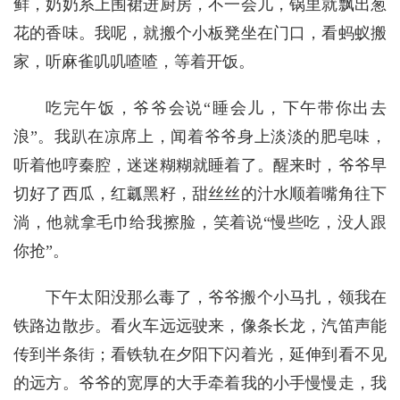
鲜，奶奶系上围裙进厨房，不一会儿，锅里就飘出葱
花的香味。我呢，就搬个小板凳坐在门口，看蚂蚁搬
家，听麻雀叽叽喳喳，等着开饭。
吃完午饭，爷爷会说“睡会儿，下午带你出去
浪”。我趴在凉席上，闻着爷爷身上淡淡的肥皂味，
听着他哼秦腔，迷迷糊糊就睡着了。醒来时，爷爷早
切好了西瓜，红瓤黑籽，甜丝丝的汁水顺着嘴角往下
淌，他就拿毛巾给我擦脸，笑着说“慢些吃，没人跟
你抢”。
下午太阳没那么毒了，爷爷搬个小马扎，领我在
铁路边散步。看火车远远驶来，像条长龙，汽笛声能
传到半条街；看铁轨在夕阳下闪着光，延伸到看不见
的远方。爷爷的宽厚的大手牵着我的小手慢慢走，我