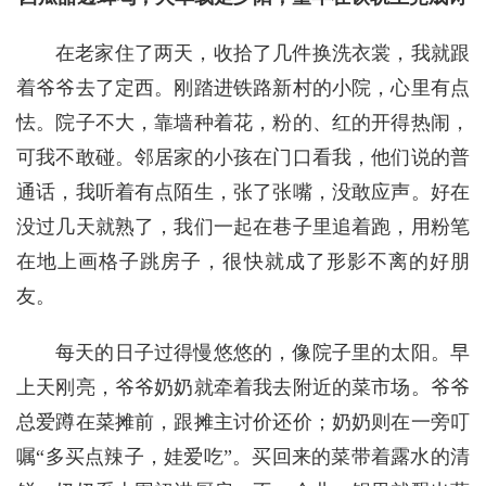
在老家住了两天，收拾了几件换洗衣裳，我就跟
着爷爷去了定西。刚踏进铁路新村的小院，心里有点
怯。院子不大，靠墙种着花，粉的、红的开得热闹，
可我不敢碰。邻居家的小孩在门口看我，他们说的普
通话，我听着有点陌生，张了张嘴，没敢应声。好在
没过几天就熟了，我们一起在巷子里追着跑，用粉笔
在地上画格子跳房子，很快就成了形影不离的好朋
友。
每天的日子过得慢悠悠的，像院子里的太阳。早
上天刚亮，爷爷奶奶就牵着我去附近的菜市场。爷爷
总爱蹲在菜摊前，跟摊主讨价还价；奶奶则在一旁叮
嘱“多买点辣子，娃爱吃”。买回来的菜带着露水的清