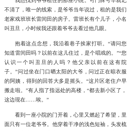
我想找到爷爷租住的那座小院。可门牌号早就记
不清了，唯一的线索，是爷爷当年说过，租的是我们
老家戏班班长雷闰田的房子。雷班长有个儿子，小名
叫丑旦，小时候我还跟着爷爷去看过他几眼。
抱着这点念想，我沿着巷子挨家打听。“请问您
知道雷闰田吗？以前在这儿住过，是个唱戏的。”“您
认识一个叫丑旦的人吗？他父亲以前在这有院
子。”问过坐在门口晒太阳的大爷，问过正在晾衣服
的阿姨，得到的回答大多是摇头。“这片区老住户早
搬走啦。”有人指了指远处的高楼，“都去新小区了，
这边现在……唉。”
看到一座小院的门开着，心里又燃起了希望，里
面只有一位老爷爷。他穿着干净的浅色短袖，头发梳