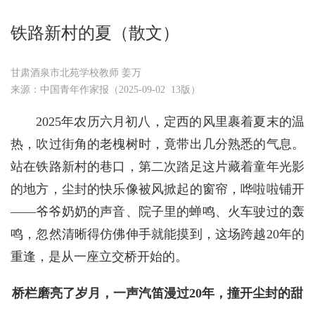
铁路新村的夏（散文）
甘肃酒泉市北苑学校教师 姜万
来源：中国青年作家报（2025-09-02 13版）
2025年农历六月初八，定西的风里裹着夏末的温
热，吹过街角的老槐树时，竟带出几分熟悉的气息。
站在铁路新村的巷口，第二次踏足这片藏着童年光影
的地方，尘封的快乐像被风掀起的窗帘，哗啦啦铺开
——爷爷奶奶的声音、院子里的蝉鸣、火车驶过的轰
鸣，忽然清晰得仿佛伸手就能摸到，这场跨越20年的
重逢，是从一座立交桥开始的。
桥栏磨亮了岁月，一声汽笛漫过20年，撞开尘封的甜