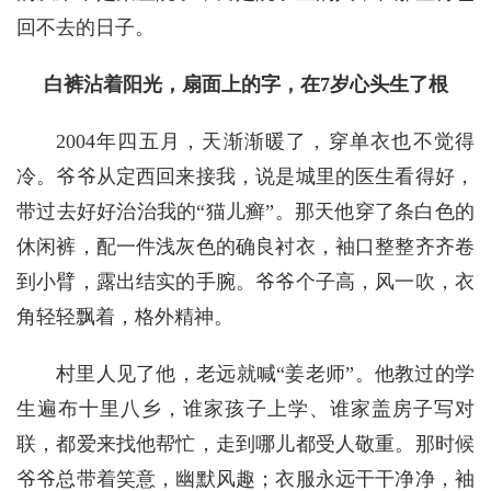
回不去的日子。
白裤沾着阳光，扇面上的字，在7岁心头生了根
2004年四五月，天渐渐暖了，穿单衣也不觉得
冷。爷爷从定西回来接我，说是城里的医生看得好，
带过去好好治治我的“猫儿癣”。那天他穿了条白色的
休闲裤，配一件浅灰色的确良衬衣，袖口整整齐齐卷
到小臂，露出结实的手腕。爷爷个子高，风一吹，衣
角轻轻飘着，格外精神。
村里人见了他，老远就喊“姜老师”。他教过的学
生遍布十里八乡，谁家孩子上学、谁家盖房子写对
联，都爱来找他帮忙，走到哪儿都受人敬重。那时候
爷爷总带着笑意，幽默风趣；衣服永远干干净净，袖