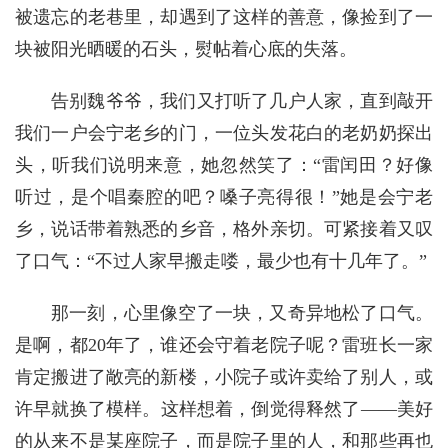
被遗忘的老巷里，却遇到了这样的善意，像捡到了一
块被阳光晒暖的石头，熨帖着心底的失落。
告别魏爷爷，我们又打听了几户人家，直到敲开
我们一户会宁老乡的门，一位头发花白的老奶奶探出
头，听我们说明来意，她忽然笑了：“雷闰田？好像
听过，是个唱秦腔的吧？嗓子亮得很！”她是会宁老
乡，说话带着熟悉的乡音，格外亲切。可紧接着又叹
了口气：“不过人家早搬走喽，最少也有十几年了。”
那一刻，心里像空了一块，又奇异地松了口气。
是啊，都20年了，谁还会守着老院子呢？雷班长一家
肯定搬进了敞亮的新楼，小院子或许卖给了别人，或
许早就换了模样。这样想着，倒觉得释然了——美好
的从来不是某座院子，而是院子里的人，和那些再也