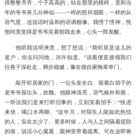
得整整齐齐，个子高高的，站在那里的模样，竟和当
年的爷爷有几分神似——一样的慈祥眉眼，一样的从
容气度，连说话时温和的语调都像。我愣了愣神，恍
惚间竟觉得是爷爷笑着朝我走来，心头一阵发酸。
他听我说明来意，想了想说：“我邻居是这儿的
老户，你去问问他，兴许知道。”说着便直接领我们
往巷子深处走，脚步稳健，像在领自家晚辈串门。
敲开邻居家的门，一位头发全白、留着白胡子的
老爷爷探出头，姓魏。他眼神清亮，语气格外和善，
一听说我们是来打听旧事的，立刻笑着招手：“快进
来坐，喝口水再聊。”这年月，对陌生人能如此热忱
的人，实在太少了。更多时候，人与人之间隔着提防
的墙，说话小心翼翼，眼神里带着疏离。可在这即将