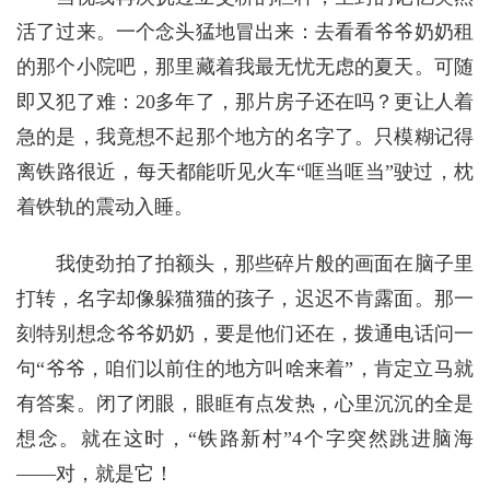
活了过来。一个念头猛地冒出来：去看看爷爷奶奶租
的那个小院吧，那里藏着我最无忧无虑的夏天。可随
即又犯了难：20多年了，那片房子还在吗？更让人着
急的是，我竟想不起那个地方的名字了。只模糊记得
离铁路很近，每天都能听见火车“哐当哐当”驶过，枕
着铁轨的震动入睡。
我使劲拍了拍额头，那些碎片般的画面在脑子里
打转，名字却像躲猫猫的孩子，迟迟不肯露面。那一
刻特别想念爷爷奶奶，要是他们还在，拨通电话问一
句“爷爷，咱们以前住的地方叫啥来着”，肯定立马就
有答案。闭了闭眼，眼眶有点发热，心里沉沉的全是
想念。就在这时，“铁路新村”4个字突然跳进脑海
——对，就是它！