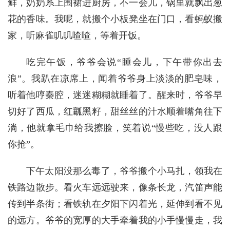
鲜，奶奶系上围裙进厨房，不一会儿，锅里就飘出葱
花的香味。我呢，就搬个小板凳坐在门口，看蚂蚁搬
家，听麻雀叽叽喳喳，等着开饭。
吃完午饭，爷爷会说“睡会儿，下午带你出去
浪”。我趴在凉席上，闻着爷爷身上淡淡的肥皂味，
听着他哼秦腔，迷迷糊糊就睡着了。醒来时，爷爷早
切好了西瓜，红瓤黑籽，甜丝丝的汁水顺着嘴角往下
淌，他就拿毛巾给我擦脸，笑着说“慢些吃，没人跟
你抢”。
下午太阳没那么毒了，爷爷搬个小马扎，领我在
铁路边散步。看火车远远驶来，像条长龙，汽笛声能
传到半条街；看铁轨在夕阳下闪着光，延伸到看不见
的远方。爷爷的宽厚的大手牵着我的小手慢慢走，我