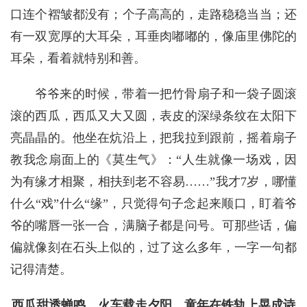
口连个褶皱都没有；个子高高的，走路稳稳当当；还
有一双宽厚的大耳朵，耳垂肉嘟嘟的，像庙里佛陀的
耳朵，看着就特别和善。
爷爷来的时候，带着一把竹骨扇子和一袋子圆滚
滚的西瓜，西瓜又大又圆，表皮的深绿条纹在太阳下
亮晶晶的。他坐在炕沿上，把我拉到跟前，摇着扇子
教我念扇面上的《莫生气》：“人生就像一场戏，因
为有缘才相聚，相扶到老不容易……”我才7岁，哪懂
什么“戏”什么“缘”，只觉得句子念起来顺口，盯着爷
爷的嘴唇一张一合，满脑子都是问号。可那些话，偏
偏就像刻在石头上似的，过了这么多年，一字一句都
记得清楚。
西瓜甜透蝉鸣，火车载走夕阳，童年在铁轨上晃成诗