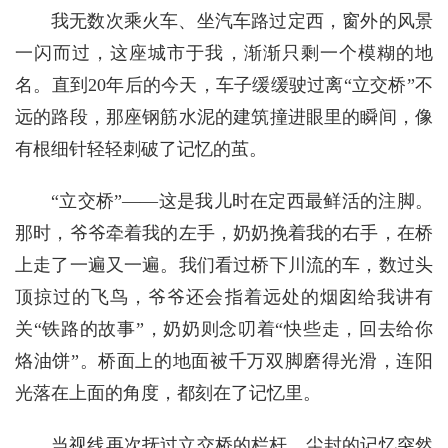
我无数次乘火车、坐汽车路过定西，窗外的风景
一闪而过，这座城市于我，渐渐只剩一个模糊的地
名。直到20年后的今天，车子缓缓驶过离“立交桥”不
远的路段，那座钢筋水泥的建筑撞进眼里的瞬间，像
有根细针轻轻刺破了记忆的茧。
“立交桥”——这是我儿时在定西最鲜活的注脚。
那时，爷爷牵着我的左手，奶奶挽着我的右手，在桥
上走了一遍又一遍。我们看过桥下川流的车，数过头
顶掠过的飞鸟，爷爷还会指着远处的烟囱给我讲有
关“铁路的故事”，奶奶则念叨着“快些走，回去给你
烙油饼”。桥面上的地面被千万双脚磨得光滑，连阳
光落在上面的角度，都刻在了记忆里。
当视线再次抚过立交桥的栏杆，尘封的记忆突然