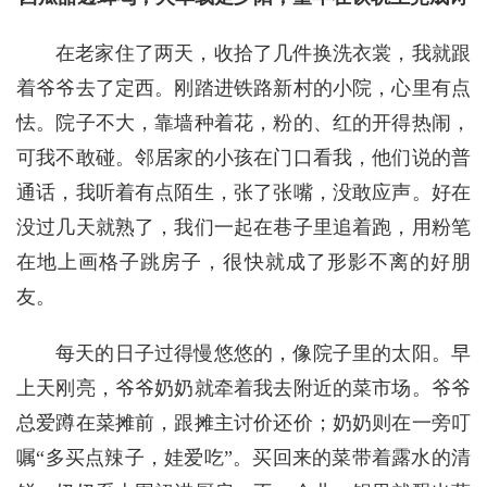
在老家住了两天，收拾了几件换洗衣裳，我就跟
着爷爷去了定西。刚踏进铁路新村的小院，心里有点
怯。院子不大，靠墙种着花，粉的、红的开得热闹，
可我不敢碰。邻居家的小孩在门口看我，他们说的普
通话，我听着有点陌生，张了张嘴，没敢应声。好在
没过几天就熟了，我们一起在巷子里追着跑，用粉笔
在地上画格子跳房子，很快就成了形影不离的好朋
友。
每天的日子过得慢悠悠的，像院子里的太阳。早
上天刚亮，爷爷奶奶就牵着我去附近的菜市场。爷爷
总爱蹲在菜摊前，跟摊主讨价还价；奶奶则在一旁叮
嘱“多买点辣子，娃爱吃”。买回来的菜带着露水的清