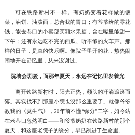
可在铁路新村不一样。有奶奶变着花样做的饭
菜，油饼、油泼面，总合我的胃口；有爷爷给的零花
钱，能去巷口的小卖部买颗水果糖，含在嘴里能甜一
下午；还有永远吃不完的西瓜、听不够的火车声。那
样的日子，是真的快乐啊。像院子里开的花，热热闹
闹地开在记忆里，从来没谢过。
院墙会斑驳，而那年夏天，永远在记忆里发着光
离开铁路新村时，阳光正热，额头的汗滴滚滚而
落。其实找不到那座小院也没那么重要了。就像爷爷
教我的《莫生气》，20年前不懂“缘分”二字，如今站
在老巷口忽然明白——和爷爷奶奶在铁路新村的那个
夏天，和这座老院子的缘分，早已刻进了生命里。