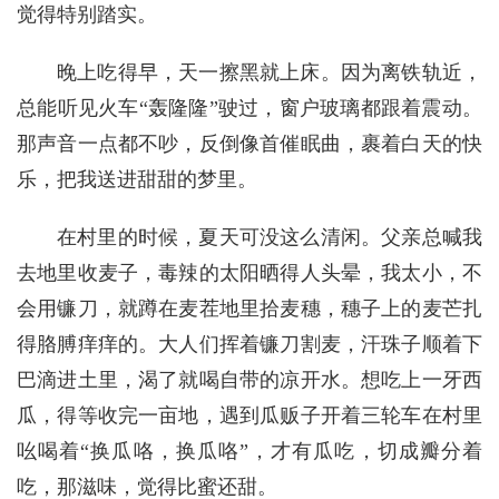
觉得特别踏实。
晚上吃得早，天一擦黑就上床。因为离铁轨近，
总能听见火车“轰隆隆”驶过，窗户玻璃都跟着震动。
那声音一点都不吵，反倒像首催眠曲，裹着白天的快
乐，把我送进甜甜的梦里。
在村里的时候，夏天可没这么清闲。父亲总喊我
去地里收麦子，毒辣的太阳晒得人头晕，我太小，不
会用镰刀，就蹲在麦茬地里拾麦穗，穗子上的麦芒扎
得胳膊痒痒的。大人们挥着镰刀割麦，汗珠子顺着下
巴滴进土里，渴了就喝自带的凉开水。想吃上一牙西
瓜，得等收完一亩地，遇到瓜贩子开着三轮车在村里
吆喝着“换瓜咯，换瓜咯”，才有瓜吃，切成瓣分着
吃，那滋味，觉得比蜜还甜。