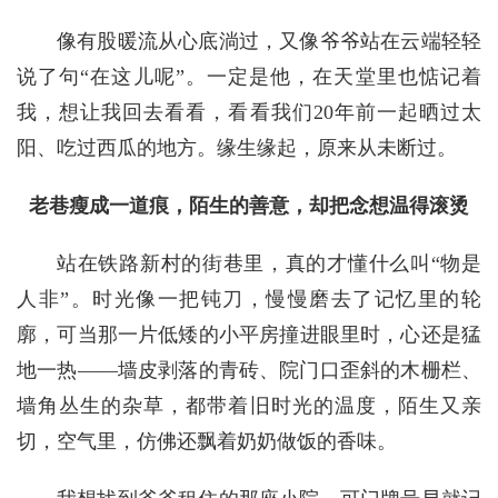
像有股暖流从心底淌过，又像爷爷站在云端轻轻
说了句“在这儿呢”。一定是他，在天堂里也惦记着
我，想让我回去看看，看看我们20年前一起晒过太
阳、吃过西瓜的地方。缘生缘起，原来从未断过。
老巷瘦成一道痕，陌生的善意，却把念想温得滚烫
站在铁路新村的街巷里，真的才懂什么叫“物是
人非”。时光像一把钝刀，慢慢磨去了记忆里的轮
廓，可当那一片低矮的小平房撞进眼里时，心还是猛
地一热——墙皮剥落的青砖、院门口歪斜的木栅栏、
墙角丛生的杂草，都带着旧时光的温度，陌生又亲
切，空气里，仿佛还飘着奶奶做饭的香味。