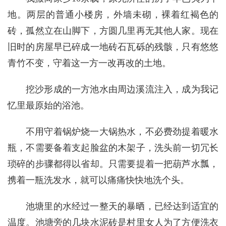
地。两层的普通小楼房，外墙未砌，裸着红褐色的
砖，孤然立在山脚下，方圆几里再无其他人家。现在
旧时的房屋早已碎成一地砖石瓦砾的残骸，只有悠悠
青竹不变，守着这一方一改再改的土地。
挖沙形成的一方池水由周边溪流注入，成为我记
忆里最原始的浴池。
不用守着锅炉烧一大锅热水，不必费劲提着暖水
瓶，不需要备着支起脸盆的木架子，洗头前一切冗长
琐碎的步骤都得以省却。只需要提着一把葫芦水瓢，
携着一瓶洗发水，就可以痛痛快快地洗个头。
池塘里的水经过一整天的暴晒，已经达到适宜的
温度。池塘旁的几块水泥砖是村里女人为了方便洗衣