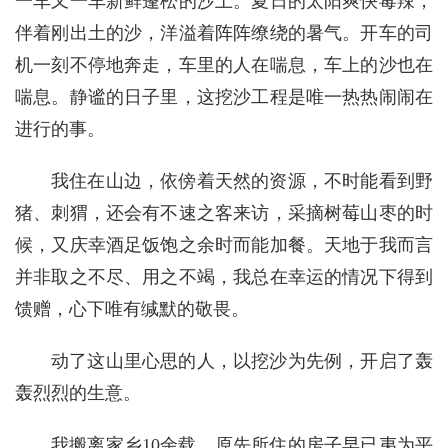
一车又一车新鲜蓬松的沙土。夏日的太阳爽快毒辣，
伴着刚出土的沙，洋溢着阵阵缭绕的暑气。开车的司
机一刻不停地奔走，车里的人在喘息，车上的沙也在
喘息。静谧的日子里，这挖沙工程是唯一热热闹闹在
进行的事。
我住在山边，依傍着天然的资源，不时能看到野
猪、刺猬，还会有不速之客来访，采摘树莓山枣的时
候，又庆幸酒足饭饱之余时而能加餐。天地于我而言
并非取之不尽、用之不竭，我总在幸运的情况下得到
馈赠，心下唯有缄默的敬畏。
动了这山里心思的人，以挖沙为先例，开启了轰
轰烈烈的生意。
我搬离家乡10余载，原先所住的房子早已夷为平