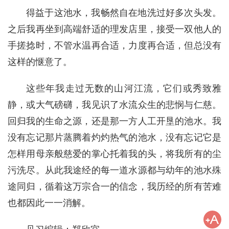
得益于这池水，我畅然自在地洗过好多次头发。
之后我再坐到高端舒适的理发店里，接受一双他人的
手搓捻时，不管水温再合适，力度再合适，但总没有
这样的惬意了。
这些年我走过无数的山河江流，它们或秀致雅
静，或大气磅礴，我见识了水流众生的悲悯与仁慈。
回归我的生命之源，还是那一方人工开垦的池水。我
没有忘记那片蒸腾着灼灼热气的池水，没有忘记它是
怎样用母亲般慈爱的掌心托着我的头，将我所有的尘
污洗尽。从此我途经的每一道水源都与幼年的池水殊
途同归，循着这万宗合一的信念，我历经的所有苦难
也都因此一一消解。