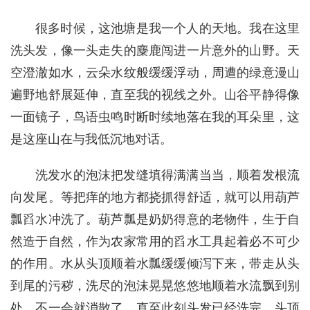
很多时候，这池塘是我一个人的天地。我在这里
洗头发，像一头走失的麋鹿闯进一片意外的山野。天
空澄澈如水，云朵水纹般缓缓浮动，周遭的绿意漫山
遍野地舒展延伸，直至我的视线之外。山谷平静得像
一面镜子，鸟语虫鸣时断时续地落在我的耳朵里，这
是这座山在与我低沉地对话。
洗发水的泡沫把发缝填得满满当当，顺着发根流
向发尾。等把痒的地方都挠抓得舒适，就可以用葫芦
瓢舀水冲洗了。葫芦瓢是奶奶得意的老物件，生于自
然造于自然，作为农家常用的舀水工具起着必不可少
的作用。水从头顶顺着水瓢缓缓倾泻下来，带走从头
到尾的污秽，洗尽的泡沫晃晃悠悠地顺着水流飘到别
处，不一会就消散了。直至此刻头发已经洗完，头顶