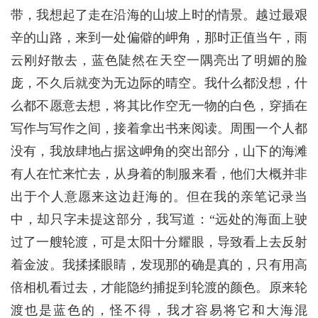
带，我想起了走在沿海的山坡上时的情景。越过最艰
辛的山路，来到一处偏僻的岬角，那时正值当午，雨
云刚好散去，蓝色陡然在天空一隅亮出了明媚的脸
庞，不久后就变为无边际的晴空。我什么都没想，什
么都不愿意去想，将其比作空无一物的白色，穿插在
写作与写作之间，接着拿出书来阅读。周围一个人都
没有，我放肆地占据这岬角的突出部分，山下的海滩
有人在忙来忙去，从身着的制服来看，他们大概并非
出于个人意愿来这边赶海的。但在我的亲笔记录当
中，却只字未提这部分，我写道：“远处的海面上驶
过了一艘轮渡，可是太阳十分耀眼，导致看上去反射
着金波。我揉揉眼睛，发现那的确是真的，只有用高
倍相机看过去，才能隐约捕捉到轮渡的颜色。原来轮
渡也是蓝色的，怪不得，我才容易将它和大海混