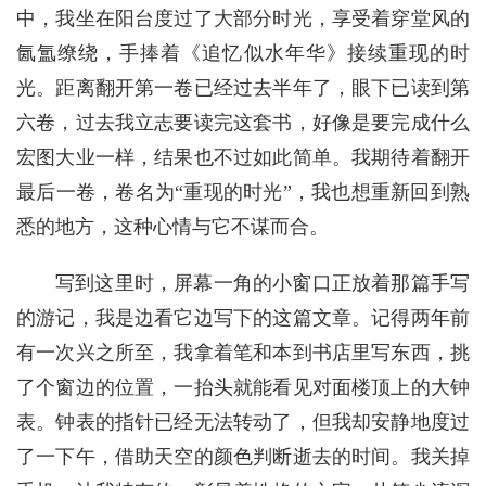
中，我坐在阳台度过了大部分时光，享受着穿堂风的
氤氲缭绕，手捧着《追忆似水年华》接续重现的时
光。距离翻开第一卷已经过去半年了，眼下已读到第
六卷，过去我立志要读完这套书，好像是要完成什么
宏图大业一样，结果也不过如此简单。我期待着翻开
最后一卷，卷名为“重现的时光”，我也想重新回到熟
悉的地方，这种心情与它不谋而合。
写到这里时，屏幕一角的小窗口正放着那篇手写
的游记，我是边看它边写下的这篇文章。记得两年前
有一次兴之所至，我拿着笔和本到书店里写东西，挑
了个窗边的位置，一抬头就能看见对面楼顶上的大钟
表。钟表的指针已经无法转动了，但我却安静地度过
了一下午，借助天空的颜色判断逝去的时间。我关掉