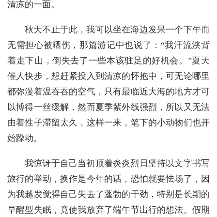
清凉的一面。
秋天不止于此，我可以坐在海边发呆一个下午而
无需担心被晒伤，那篇游记中也说了：“我汗流浃背
着走下山，倒失去了一些本该驻足的好机会。”夏天
催人快步，想赶紧投入到清凉的怀抱中，可无论哪里
都弥漫着温吞吞的空气，只有最临近大海的地方才可
以博得一丝缓解，然而夏季紫外线强烈，所以又无法
由着性子滞留太久，这样一来，笔下的小动物们也开
始躁动。
我惊讶于自己当初顶着炎炎烈日坚持以文字书写
旅行的举动，换作是今年的话，恐怕就要怯场了，因
为我越发觉得自己失去了蓬勃的干劲，特别是长期的
早醒型失眠，竟使我放弃了端午节出行的想法。假期