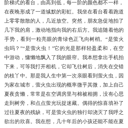
阶梯式的看台，由高到低，每一阶的颜色都不一样，
在夜晚形成了一道缄默的彩虹。我坐在看台看着跑道
上零零散散的人，几近放空。突然，朋友急促地拍了
几下我的肩，激动地指向我的右后方。我追随着他的
手势，看到一粒亮眼的青绿色正飞向树梢。“是萤火
虫吗？”“是萤火虫！”它的光是那样轻盈柔和，在空
中游动，慵懒地飘入了我的眼帘。我本想拿出手机拍
下来，可等我打开相机，它却飞往树后，消失在交错
的枝丫中。那是我人生中第一次亲眼看到萤火虫，因
为家在城市，萤火虫出现的概率微乎其微，加上自己
夏夜贪懒，常常是在空调房里与棉被相拥，没有心思
走到树旁，和点点萤光玩捉迷藏。偶得的惊喜填补了
过往夏夜的残缺，可是萤火虫的独行却浇灭了我呼之
欲出的欣喜。我在想，几十年后的小孩还能不能在夏