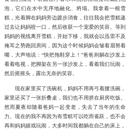
泡，它们在水中无序地融化、坍塌。我拿着一根雪
糕，光着脚在妈妈旁边踱步消食，往往我会把雪糕递
过去让妈妈咬一口，然后收获一个宠爱的笑容。等到
妈妈的视线离开雪糕，开始下移，我就会以迅雷不及
掩耳之势跑回房间，因为这个时候妈妈会皱着眉努着
嘴，大声地说：“快把拖鞋穿上！”爸爸则躺在沙发上
看着电视，把脚架在另一张沙发上，看着我们玩闹，
然后摇摇头，露出无奈的笑容。
现在家里买了洗碗机，妈妈不用再弓着腰洗碗，
家里还买了一张折叠桌，我们也不用挤在厨房吃饭。
然而夏夜却随着爸妈一起变老，失去了当年的生命
力。现在的我不再因为有雪糕可以吃而雀跃，也不会
再和妈妈嬉戏玩闹，大多时间我都躺在自己的床上，