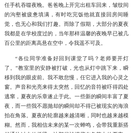
任手机吞噬夜晚。爸爸晚上开完出租车回来，皱纹间
的沟壑被疲惫填满，有时吃完饭他就直接回房间睡
觉，也无心和我们打趣。而除了假期，大部分的夏夜
我都是在学校度过的，当年那样温馨的夜晚早已被几
百公里的距离高悬在空中，令我遥不可及。
“各位同学准备好回到课堂了吗？老师要开灯
了。”教室里的安静被打破，光也从灯中跳下来，瞬
移到我的眼皮前。我不敢怠慢，任它进入我的心灵之
窗。声音和光亮来得太突然，回忆的音符被吓得四处
逃窜，夏夜的乐章遂止于此。一些新的瞬间丰富了夏
夜，而一些我不愿抛却的瞬间却不得已被现实的海浪
拍在角落。夏夜的轮廓越来越清晰，同时也越来越模
糊。然而，我相信未来的某一次蝉鸣，会带我重新搭