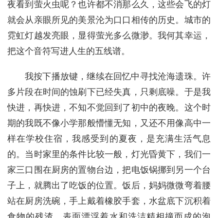
夜看到萤火虫呢？也许都不消那么久，这些会飞的灯
就会从亲眼所见的美景沦为口口相传的历史。城市的
霓虹灯越发亮眼，显得萤光多么微渺。我何其幸运，
把这个音符写进人生的五线谱。
我按下播放键，继续在回忆中寻找沧海遗珠。许
多片段在时间的蚀刷下已经失真，只剩底噪。于是我
快进，再快进，不知不觉回到了初中的夜晚。这个时
期的我既不像小学那般懵懂无知，又还不用像高中一
样在学校住宿，我感受到的夏夜，是充满生活气息
的。当时家里的条件比较一般，灯光昏黄下，我们一
家三口围在厨房的置物台边，把电饭锅挪到另一个台
子上，就腾出了吃饭的位置。饭后，妈妈微微弯着腰
站在厨房洗碗，手上戴着橡胶手套，水盆底下沉积着
食物的残渣，表面漂浮着水和洗洁精相撞而成的泡