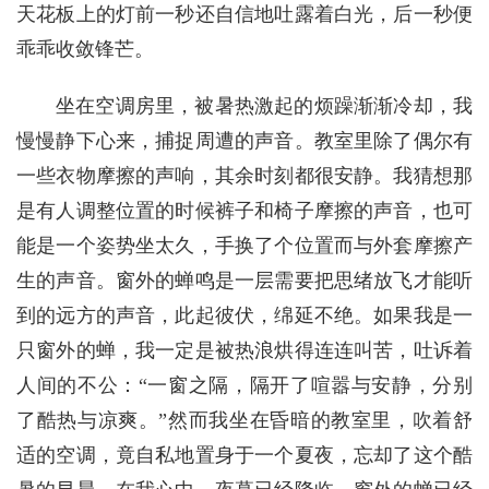
天花板上的灯前一秒还自信地吐露着白光，后一秒便
乖乖收敛锋芒。
坐在空调房里，被暑热激起的烦躁渐渐冷却，我
慢慢静下心来，捕捉周遭的声音。教室里除了偶尔有
一些衣物摩擦的声响，其余时刻都很安静。我猜想那
是有人调整位置的时候裤子和椅子摩擦的声音，也可
能是一个姿势坐太久，手换了个位置而与外套摩擦产
生的声音。窗外的蝉鸣是一层需要把思绪放飞才能听
到的远方的声音，此起彼伏，绵延不绝。如果我是一
只窗外的蝉，我一定是被热浪烘得连连叫苦，吐诉着
人间的不公：“一窗之隔，隔开了喧嚣与安静，分别
了酷热与凉爽。”然而我坐在昏暗的教室里，吹着舒
适的空调，竟自私地置身于一个夏夜，忘却了这个酷