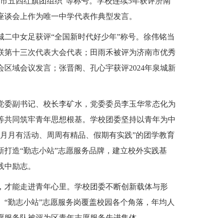
市五四红旗团组织”等称号。学校连续5年获评济南
座谈会上作为唯一中学代表作典型发言。
历城二中女足获评“全国新时代好少年”称号。徐伟铭当
联第十三次代表大会代表；田雨禾被评为济南市优秀
区域会议发言；张晋阁、孔心宇获评2024年泉城新
。
党委副书记、校长李矿水，党委委员李玉华常态化为
等共同筑牢青年思想根基。学校团委坚持以青年为中
月月有活动、周周有精品、假期有实践”的团学教育
新打造“勤志小站”志愿服务品牌，建立校外实践基
践中励志。
，才能走进青年心里。学校团委不断创新载体与形
“勤志小站”志愿服务岗覆盖校园各个角落，年均人
志愿服务队被评为区青年志愿服务先进集体。