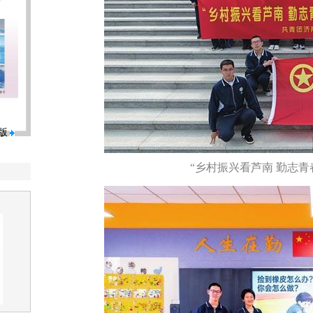
版
“乡村振兴看芦南 勤志