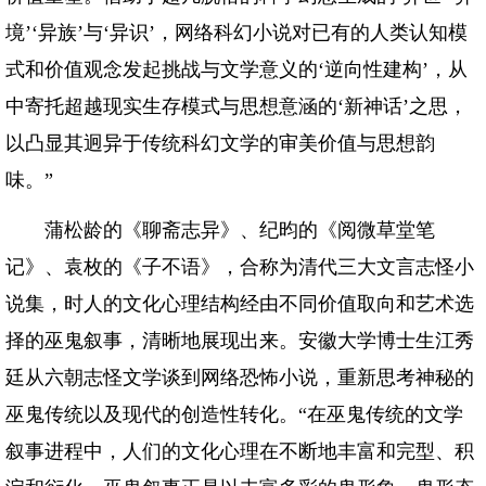
境’‘异族’与‘异识’，网络科幻小说对已有的人类认知模
式和价值观念发起挑战与文学意义的‘逆向性建构’，从
中寄托超越现实生存模式与思想意涵的‘新神话’之思，
以凸显其迥异于传统科幻文学的审美价值与思想韵
味。”
蒲松龄的《聊斋志异》、纪昀的《阅微草堂笔
记》、袁枚的《子不语》，合称为清代三大文言志怪小
说集，时人的文化心理结构经由不同价值取向和艺术选
择的巫鬼叙事，清晰地展现出来。安徽大学博士生江秀
廷从六朝志怪文学谈到网络恐怖小说，重新思考神秘的
巫鬼传统以及现代的创造性转化。“在巫鬼传统的文学
叙事进程中，人们的文化心理在不断地丰富和完型、积