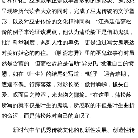
淀和衍化。巫鬼叙事正是以丰富多彩的鬼形象、鬼形态
呈现给历代读者大众的同时，完成了巫鬼传统的文学塑
形，以及对巫史传统的文化精神同构。”江秀廷借蒲松
龄的例子来论证该观点，他认为蒲松龄正是借助鬼狐，
批判科举制度，讽刺人性的卑劣，更是通过写女鬼表达
对美好婚恋的向往。《聊斋志异》里的巫鬼叙事有时虽
然是含蓄的，但蒲松龄总是借助“异史氏”发泄自己的愤
懑，如在《叶生》的结尾处写道：“嗟乎！遇合难期，
遭逢不偶。行踪落落，对影长愁；傲骨嶙嶙，搔头自
爱。叹面目之酸涩，来鬼物之揶揄。”在这里，蒲松龄
所写的就不仅是叶生的鬼魂，所感叹的不但是叶生曲折
的命运，而是蒲松龄对自己的哀叹了。
新时代中华优秀传统文化的创新性发展、创造性转