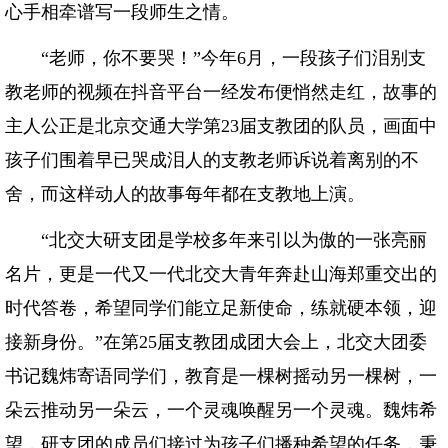
心手相牵谱写一段师生之情。
“老师，你不要哭！”今年6月，一段孩子们泪别支
教老师的视频在抖音平台一经发布便悄然走红，故事的
主人公正是北京交通大学第23届支教团的队员，画面中
孩子们围着早已哭成泪人的支教老师诉说着离别的不
舍，而这样动人的故事每年都在支教地上演。
“北交大研支团是学校多年来引以为傲的一张亮丽
名片，更是一代又一代北交大青年奔赴山海郑重交出的
时代答卷，希望同学们能立足新使命，练就硬本领，迎
接新身份。”在第25届支教团成团大会上，北交大团委
书记魏炜寄语同学们，教育是一棵树摇动另一棵树，一
朵云推动另一朵云，一个灵魂唤醒另一个灵魂。魏炜希
望，研支团的成员们接过为孩子们播种希望的任务，秉