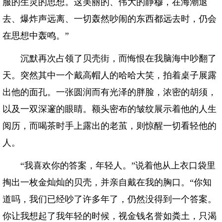
服的生灵的思想。这美丽的、伟大的静穆，在海潮退
去、爆炸声远离、一切轰然吵闹的东西都远去时，仍会
在思想中轰鸣。”
沉默再次占领了贝壳街，而悔恨在我脑海中吵翻了
天。突然其中一个戴高帽人的哈哈大笑，拍着桌子展露
出他的面孔。一张圆润而有光泽的胖脸，浓密的胡须，
以及一双深邃的眼睛。额头密布的皱纹展示着他的人生
阅历，而喝茶时手上露出的老茧，则惊醒一切看轻他的
人。
“我喜欢你的答案，年轻人。”说着他从上衣口袋里
掏出一枚金灿灿的贝壳，并亲自戴在我的胸口。“你知
道吗，我们已经吵了许多年了，仍然没得到一个答案。
你让我想起了我年轻的时候，视金钱名誉如粪土，只渴