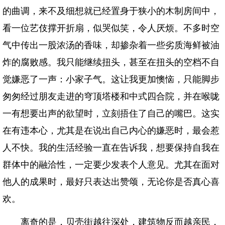
的曲调，来不及细想就已经置身于狭小的木制房间中，
看一位艺伎撑开折扇，似哭似笑，令人厌烦。不多时空
气中传出一股浓汤的香味，却掺杂着一些劣质海鲜被油
炸的腐败感。我只能继续扭头，甚至在扭头的空档不自
觉嫌恶了一声：小家子气。这让我更加懊恼，只能脚步
匆匆经过朋友走进的穹顶塔楼和中式四合院，并在喉咙
一有想要出声的欲望时，立刻捂住了自己的嘴巴。这实
在有违本心，尤其是在说出自己内心的嫌恶时，最会惹
人不快。我的生活经验一直在告诉我，想要保持自我在
群体中的融洽性，一定要少发表个人意见。尤其在面对
他人的成果时，最好只表达出赞颂，无论你是否真心喜
欢。
离奇的是，贝壳街越往深处，建筑物反而越亲民，