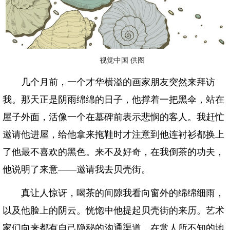
视觉中国 供图
几个月前，一个才华横溢的画家朋友突然来拜访
我。那天正是阴雨绵绵的日子，他撑着一把黑伞，站在
屋子外面，活像一个在墓碑前表示悲悯的客人。我赶忙
邀请他进屋，给他拿来拖鞋时才注意到他连衬衫都换上
了他最不喜欢的黑色。来不及好奇，在我倒茶的功夫，
他说明了来意——邀请我去贝壳街。
真让人惊讶，喝茶的间隙我看向窗外的绵绵细雨，
以及他脸上的阴云。恍惚中他提起贝壳街的来历。艺术
家们向来都有自己隐秘的沟通渠道，在常人所不知的地