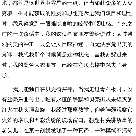
术，都只是这世界中零星的一点。但当如此众多的人类
穷极一生才能获取的性灵和思想充斥进我们双目和理性
时，我只察觉到一股难以言喻的眩晕和呕吐感。许久之
前的一次谈话中，我的这位画家朋友曾经说过：太过强
烈的美的冲击，只会让人目眩神迷，而无法察觉出美的
真谛。我想我那个时候就是这种状态，当我苏醒过来
时，我的黑色大衣朋友，已经在穹顶塔楼中隐去了身
形。
我只能独自在贝壳街探寻。当我走过青石板时，没
有丝毫乐曲传出，唯有永恒的静默和贝壳街从未熄灭的
灯火在我头顶盘旋。我经过那座教堂，仰着脖颈观察它
尖耸的塔顶和五彩缤纷的玻璃窗口。想想村头讲故事的
老头儿，在某一刻我发现了一种真谛，一种模糊不清却