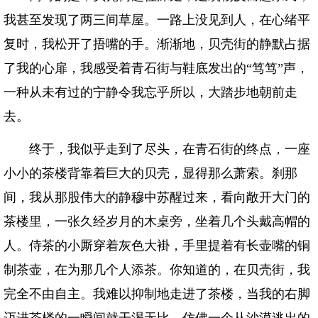
我甚至发现了两三间草屋。一路上没见到人，在心绪平
复时，我松开了捂嘴的手。渐渐地，贝壳街的静默占据
了我的心扉，我感受着青石街与鞋底发出的“笃笃”声，
一种从未有过的宁静令我忘乎所以，大踏步地朝前走
去。
终于，我似乎走到了尽头，在青石街的终点，一座
小小的茶楼背靠着巨大的贝壳，显得那么萧索。刹那
间，我从那股伟大的静穆中苏醒过来，看向敞开大门的
茶楼里，一张久经岁月的木桌旁，坐着几个头戴高帽的
人。侍茶的小厮穿着灰色大褂，手里提着有长壶嘴的铜
制茶壶，在为那几个人添茶。你知道的，在贝壳街，我
完全不由自主。我难以抑制地走进了茶楼，当我的右脚