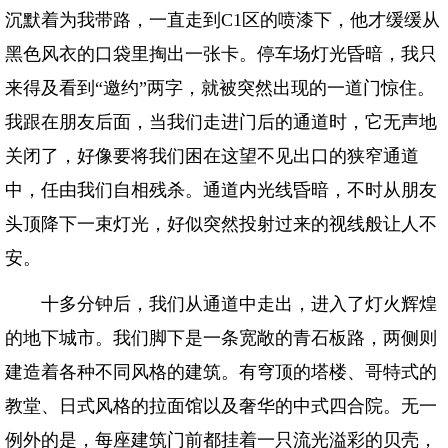
沉默着为我带路，一直走到C1区的喷漆下，他才缓缓从
黑色风衣的口袋里掏出一张卡。停车场灯光昏暗，我只
来得及看到“邀约”两字，就被突然出现的一道门惊住。
我跟在朋友后面，当我们走进门后的通道时，它无声地
关闭了，好像要将我们困在这望不见出口的狭窄通道
中，任由我们自相残杀。通道内光线昏暗，不时从朋友
头顶降下一束灯光，好似突然投射过来的视线般让人不
安。
十多分钟后，我们从通道中走出，进入了灯火辉煌
的地下城市。我们脚下是一条宽敞的青石板路，两侧则
建造着各种不同风格的建筑。有穹顶的塔楼、哥特式的
教堂、日式风格的拉面馆以及奢华的中式四合院。无一
例外的是，每座建筑门前都挂着一只流光溢彩的贝壳，