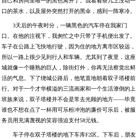
自己和房间里唯一的黑色离开了。我看着茶几上没动一
口的茶水，以及屋外突然打开的黑伞，感到一阵寒冷。
3天后的午夜时分，一辆黑色的汽车停在我家门
口。在他的注视下，我匆忙之中只带了手机便出发了。
车子在公路上飞快地行驶，因为住的地方离市区较远，
所以一路上很少见到行人和车辆。尤其到了夜里，这座
城就像一个睡熟的巨人，除街灯外，你再无法察觉出鲜
活的气息。下了绕城公路后，他笔直地朝着双子塔楼前
行。对于一个才华横溢的三流画家和一个生活潦倒的上
班族来说，双子塔楼并不会是常去光顾的地方——毕竟
谁也不想在点了一杯用可乐粉冲泡的廉价可乐后，被服
务员用充满蔑视的笑容强迫支付58元钱。
车子停在双子塔楼的地下车库F2区。下车后，朋友