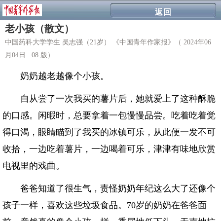
返回
老小孩（散文）
中国药科大学学生 吴志强（21岁） 《中国青年作家报》（ 2024年06
月04日 08 版）
奶奶越老越像个小孩。
自从尝了一次我买的薯片后，她就爱上了这种酥脆
的口感。闲暇时，总要拿着一包慢慢品尝。吃着吃着觉
得口渴，眼睛瞄到了我买的冰镇可乐，从此便一发不可
收拾，一边吃着薯片，一边喝着可乐，津津有味地欣赏
电视里的戏曲。
爸爸知道了很生气，责怪奶奶年纪这么大了还像个
孩子一样，喜欢这些垃圾食品。70岁的奶奶在爸爸面