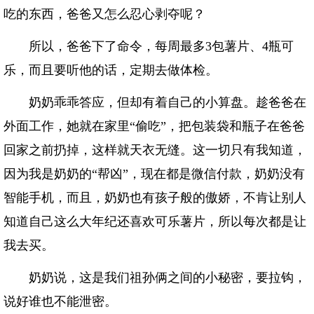
吃的东西，爸爸又怎么忍心剥夺呢？
所以，爸爸下了命令，每周最多3包薯片、4瓶可
乐，而且要听他的话，定期去做体检。
奶奶乖乖答应，但却有着自己的小算盘。趁爸爸在
外面工作，她就在家里“偷吃”，把包装袋和瓶子在爸爸
回家之前扔掉，这样就天衣无缝。这一切只有我知道，
因为我是奶奶的“帮凶”，现在都是微信付款，奶奶没有
智能手机，而且，奶奶也有孩子般的傲娇，不肯让别人
知道自己这么大年纪还喜欢可乐薯片，所以每次都是让
我去买。
奶奶说，这是我们祖孙俩之间的小秘密，要拉钩，
说好谁也不能泄密。