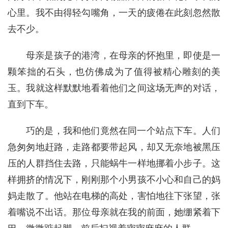
心里。我不由得轻勾嘴角，一天的疲倦在此刻忽然散
去不少。
母亲是孩子的港湾，在母亲的怀抱里，即使是一
颗笨拙的石头，也仿佛成为了值得被精心雕刻的美
玉。我就这样默默地看着他们之间这场无声的对话，
直到下车。
巧的是，我和他们竟然在同一个站点下车。人们
急匆匆地赶路，走路都要带起风，却又无奈地被黑压
压的人群挡住去路，只能蜗牛一样地挪着小步子。这
样拥挤的情况下，刚刚那个小男孩不小心和自己的妈
妈走散了。他站在电梯的高处，害怕地往下张望，张
着嘴说不出话。那位母亲就在我的前面，她绷紧着下