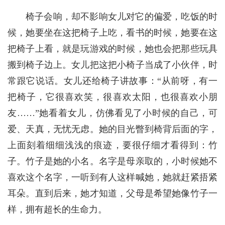
椅子会响，却不影响女儿对它的偏爱，吃饭的时
候，她要坐在这把椅子上吃，看书的时候，她要在这
把椅子上看，就是玩游戏的时候，她也会把那些玩具
搬到椅子边上。女儿把这把小椅子当成了小伙伴，时
常跟它说话。女儿还给椅子讲故事：“从前呀，有一
把椅子，它很喜欢笑，很喜欢太阳，也很喜欢小朋
友……”她看着女儿，仿佛看见了小时候的自己，可
爱、天真，无忧无虑。她的目光瞥到椅背后面的字，
上面刻着细细浅浅的痕迹，要很仔细才看得到：竹
子。竹子是她的小名。名字是母亲取的，小时候她不
喜欢这个名字，一听到有人这样喊她，她就赶紧捂紧
耳朵。直到后来，她才知道，父母是希望她像竹子一
样，拥有超长的生命力。