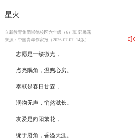
星火
立新教育集团崇德校区六年级（6）班 郭馨遥
来源：中国青年作家报（2026-07-07 14版）
志愿是一缕微光，
点亮隅角，温煦心房。
奉献是春日甘霖，
润物无声，悄然滋长。
友爱是向阳繁花，
绽于唇角，香溢天涯。