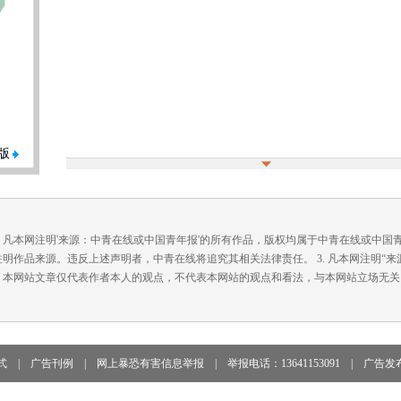
版
. 凡本网注明'来源：中青在线或中国青年报'的所有作品，版权均属于中青在线或中
注明作品来源。违反上述声明者，中青在线将追究其相关法律责任。 3. 凡本网注明“
. 本网站文章仅代表作者本人的观点，不代表本网站的观点和看法，与本网站立场无关
式
|
广告刊例
|
网上暴恐有害信息举报
|
举报电话：13641153091
|
广告发