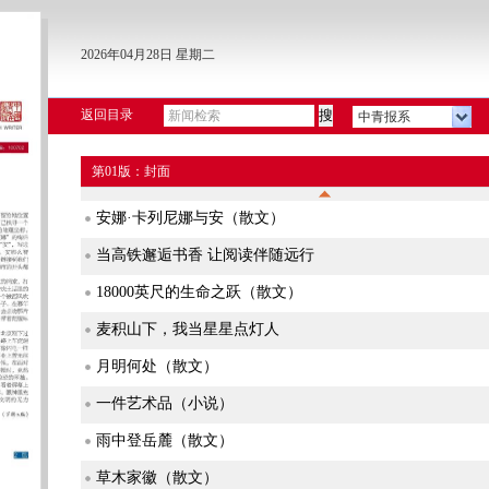
2026年04月28日 星期二
返回目录
中青报系
第01版：封面
安娜·卡列尼娜与安（散文）
当高铁邂逅书香 让阅读伴随远行
18000英尺的生命之跃（散文）
麦积山下，我当星星点灯人
月明何处（散文）
一件艺术品（小说）
雨中登岳麓（散文）
草木家徽（散文）