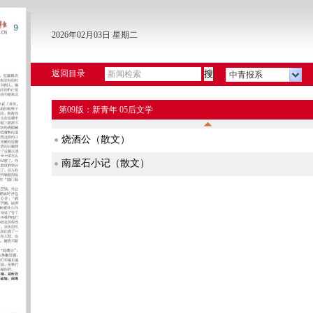
2026年02月03日 星期二
返回目录
中青报系
第09版：新青年 05后文学
烧酒公（散文）
南屋石小记（散文）